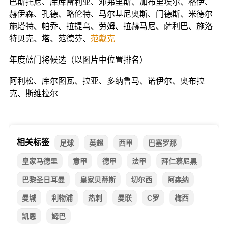
巴斯托尼、库库雷利亚、邓弗里斯、加布里埃尔、格伊、
赫伊森、孔德、略伦特、马尔基尼奥斯、门德斯、米德尔
施塔特、帕乔、拉提乌、劳姆、拉赫马尼、萨利巴、施洛
特贝克、塔、范德芬、
范戴克
年度蓝门将候选（以图片中位置排名）
阿利松、库尔图瓦、拉亚、多纳鲁马、诺伊尔、奥布拉
克、斯维拉尔
相关标签
足球
英超
西甲
巴塞罗那
皇家马德里
意甲
德甲
法甲
拜仁慕尼黑
巴黎圣日耳曼
皇家贝蒂斯
切尔西
阿森纳
曼城
利物浦
热刺
曼联
C罗
梅西
凯恩
姆巴