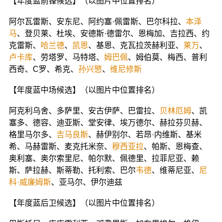
【年度蓝前锋候选】（以图片中位置排名）
阿尔瓦雷斯、安东尼、阿约塞·佩雷斯、巴尔科拉、
本泽
马
、登贝莱、杜埃、安德斯·德雷尔、恩梅加、吉拉西、约
克雷斯、
哈兰德
、
凯恩
、基恩、克瓦拉茨赫利亚、
莱万
、
卢卡库
、劳塔罗、马特塔、
姆巴佩
、姆伯莫、梅西、普利
西奇、C罗、希克、
孙兴慜
、
维尼修斯
【年度蓝中场候选】（以图片中位置排名）
阿克利乌舍、多萨里、安古伊萨、巴雷拉、
贝林厄姆
、凯
塞多、德容、迪亚斯、堂安律、埃万德尔、赫拉芬贝赫、
格里马尔多、
吉马良斯
、赫伊别尔、若昂·内维斯、基米
希、马赫雷斯、麦克托米奈、
穆西亚拉
、帕斯、恩梅查、
奥利塞、奥尔索里尼、帕尔默、佩德里、拉菲尼亚、赖
斯、萨拉赫、斯蒂勒、托利索、巴尔
韦德
、维蒂尼亚、
尼
科·威廉姆斯
、亚马尔、伊尔迪兹
【年度蓝后卫候选】（以图片中位置排名）