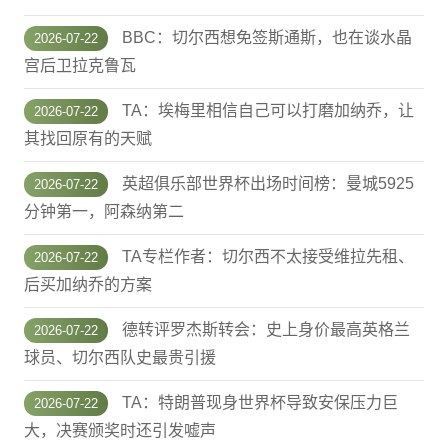
BBC：切尔西想免签斯通斯，也在谈水晶
2026-07-22
宫后卫拉克鲁瓦
TA：埃梅里相信自己可以打磨加纳乔，让
2026-07-22
其找回原有的天赋
英超俱乐部世界杯出场时间榜：曼城5925
2026-07-22
分钟第一，阿森纳第二
TA专栏作者：切尔西不太接受维拉先租、
2026-07-22
后买加纳乔的方案
德转评罗杰斯转会：史上身价最高英格兰
2026-07-22
球员、切尔西队史最贵引援
TA：特朗普现身世界杯导致安保压力巨
2026-07-22
大，决赛颁奖时还引发嘘声