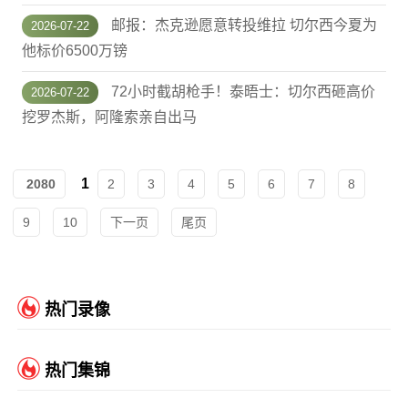
邮报：杰克逊愿意转投维拉 切尔西今夏为
2026-07-22
他标价6500万镑
72小时截胡枪手！泰晤士：切尔西砸高价
2026-07-22
挖罗杰斯，阿隆索亲自出马
1
2080
2
3
4
5
6
7
8
9
10
下一页
尾页
热门录像
热门集锦