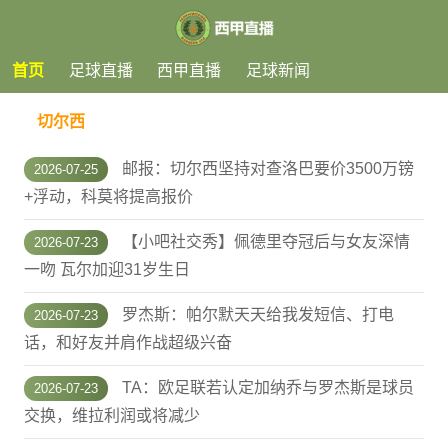
首页
足球直播
西甲直播
足球新闻
切尔西
邮报：切尔西坚持对查洛巴要价3500万镑
2026-07-25
+浮动，科莫将提高报价
【小吧社交秀】佩德里夺冠后与女友深情
2026-07-23
一吻 瓦尔加迎31岁生日
罗杰斯：帕尔默天天给我发短信、打电
2026-07-23
话，和好友并肩作战超级兴奋
TA：欧足联若认定加纳乔与罗杰斯是球员
2026-07-23
交换，维拉利润或将减少