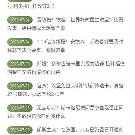
号 利夫拉门托改穿2号
遭膝伤！德容：世界杯时医生说坚持比赛
2026-07-24
没事，结果情况比想象严重
1.16亿镑新援！安德森：听说曼城要我时
2026-07-24
我就下决心要来，我很荣幸
邮报：多尔古被卡里克视为边锋 拉什福德
2026-07-23
期望在左路扮演核心角色
官方：汉堡免签莱斯特城前锋达卡，身披
2026-07-23
27号球衣，据悉签约2+1年
无言以对！斯卡洛尼被问更衣室是否出问
2026-07-23
题：不敢相信你在问我什么
朗斯主席：在法国，只有巴黎圣日耳曼的
2026-07-23