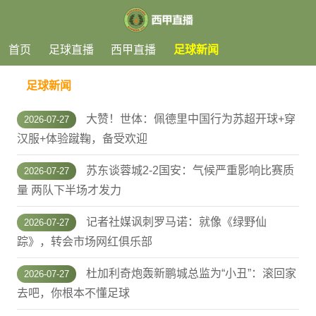
首页
足球直播
西甲直播
足球新闻
足球新闻
大赞！世体：佩德里中国行为苏超开球+穿
2026-07-27
汉服+体验蹴鞠，备受欢迎
苏东谈蓉城2-2国安：气候严重影响比赛质
2026-07-27
量 两队下半场才发力
记者社媒讽刺罗马诺：就像《绿野仙
2026-07-27
踪》，转会市场网红俱乐部
杜加利奇炮轰新鹏城总监为“小丑”：滚回家
2026-07-27
去吧，你根本不懂足球