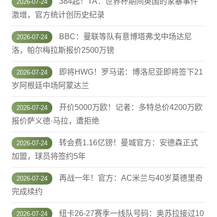
384起！TA：世界杯期间英国的家暴事件
2026-07-24
激增，官方统计创历史纪录
BBC：曼联等队有意博塔弗戈中场达尼
2026-07-24
洛，帕尔梅拉斯报价2500万镑
即将HWG！罗马诺：博洛尼亚即将签下21
2026-07-24
岁阿根廷中场阿蒙达兰
开价5000万欧！记者：多特总价4200万欧
2026-07-24
报价萨义德·马拉，遭拒绝
转会费1.16亿镑！曼城官方：安德森正式
2026-07-24
加盟，球员将签约5年
再战一年！官方：AC米兰与40岁莫德里奇
2026-07-24
完成续约
纽卡26-27赛季一线队号码：奥苏拉接过10
2026-07-24