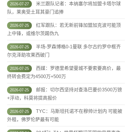
米兰跟队记者：本纳塞尔将加盟卡塔尔球
2026-07-27
队，莱奥受土耳其豪门追捧
红军跟队：若无新前锋加盟加克波可能顶
2026-07-25
上中锋，或维尔茨踢伪九
半场-罗森博格0-1曼联 多尔古约罗中框齐
2026-07-25
尔克泽助攻莱西破门
西媒：罗德里希望曼城不要索要高价，最
2026-07-25
终转会费定为4500万+500万
邮报：切尔西坚持对查洛巴要价3500万镑
2026-07-25
+浮动，科莫将提高报价
TYC：马斯坦托诺不在穆帅计划内 可能被
2026-07-25
外租，佛罗伦萨最有可能