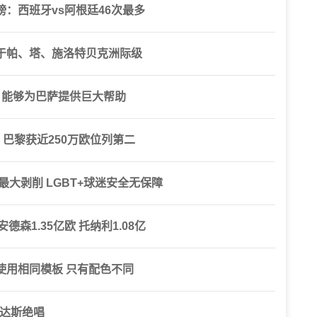
：西班牙vs阿根廷46次最多
于帕、塔、施洛特贝克洲际级
色，能够为巴萨提供巨大帮助
，巴黎获近250万欧位列第二
最大剥削 LGBT+球迷安全无保障
德森1.35亿欧 托纳利1.08亿
使用相同模板 只有配色不同
迪达斯绝唱