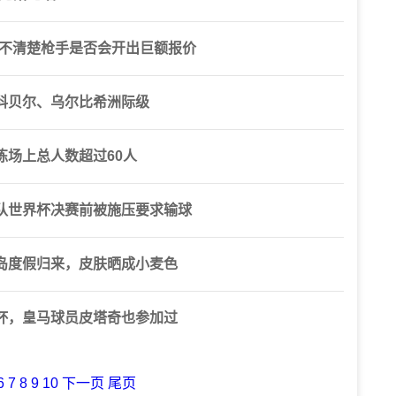
尚不清楚枪手是否会开出巨额报价
科贝尔、乌尔比希洲际级
练场上总人数超过60人
队世界杯决赛前被施压要求输球
岛度假归来，皮肤晒成小麦色
杯，皇马球员皮塔奇也参加过
6
7
8
9
10
下一页
尾页