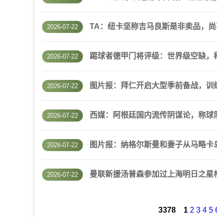
TA：纽卡坚称吉马良斯是非卖品，
2026-07-22
踢球者德甲门将评级：世界级空缺，
2026-07-22
图片报：拜仁开启大型季前备战，训
2026-07-22
西媒：阿根廷国内流传阴谋论，称球
2026-07-22
图片报：纳格尔斯曼和妻子从马略卡
2026-07-22
曼联新援汤普森参加过上海明日之星
2026-07-22
3378
1
2
3
4
5