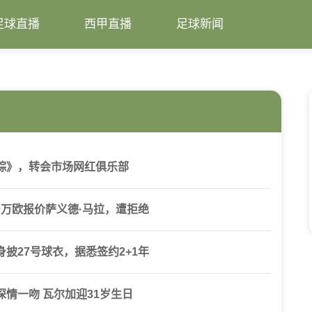
足球直播
西甲直播
足球新闻
踪》，转会市场网红俱乐部
00万欧报价萨义德·马拉，遭拒绝
披27号球衣，据悉签约2+1年
情一吻 瓦尔加迎31岁生日