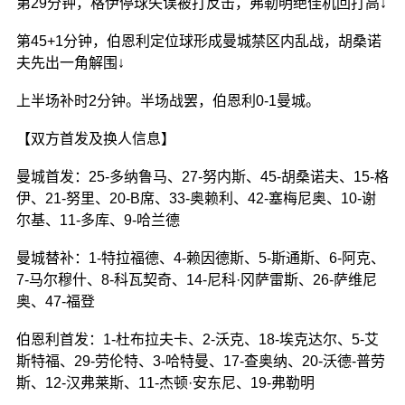
第29分钟，
格伊停球失误被打反击，弗勒明绝佳机回打高↓
第45+1分钟，
伯恩利定位球形成曼城禁区内乱战，胡桑诺
夫先出一角解围↓
上半场补时2分钟。半场战罢，伯恩利0-1曼城。
【双方首发及换人信息】
曼城首发：25-多纳鲁马、27-努内斯、45-胡桑诺夫、15-格
伊、21-努里、20-B席、33-奥赖利、42-塞梅尼奥、10-谢
尔基、11-多库、9-哈兰德
曼城替补：1-特拉福德、4-赖因德斯、5-斯通斯、6-阿克、
7-马尔穆什、8-科瓦契奇、14-尼科·冈萨雷斯、26-萨维尼
奥、47-福登 ​​​
伯恩利首发：1-杜布拉夫卡、2-沃克、18-埃克达尔、5-艾
斯特福、29-劳伦特、3-哈特曼、17-查奥纳、20-沃德-普劳
斯、12-汉弗莱斯、11-杰顿·安东尼、19-弗勒明