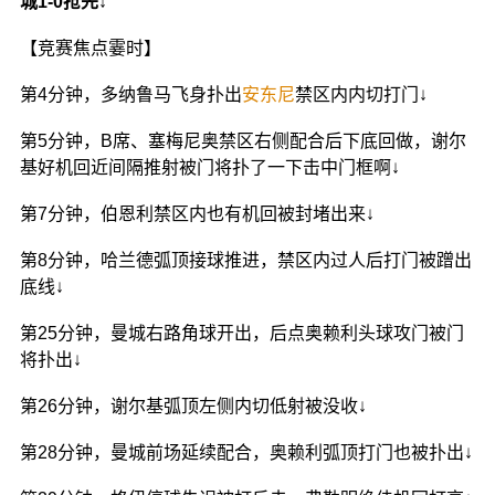
城1-0抢先↓
【竞赛焦点霎时】
第4分钟，多纳鲁马飞身扑出
安东尼
禁区内内切打门↓
第5分钟，B席、塞梅尼奥禁区右侧配合后下底回做，谢尔
基好机回近间隔推射被门将扑了一下击中门框啊↓
第7分钟，伯恩利禁区内也有机回被封堵出来↓
第8分钟，哈兰德弧顶接球推进，禁区内过人后打门被蹭出
底线↓
第25分钟，曼城右路角球开出，后点奥赖利头球攻门被门
将扑出↓
第26分钟，谢尔基弧顶左侧内切低射被没收↓
第28分钟，
曼城前场延续配合，奥赖利弧顶打门也被扑出↓