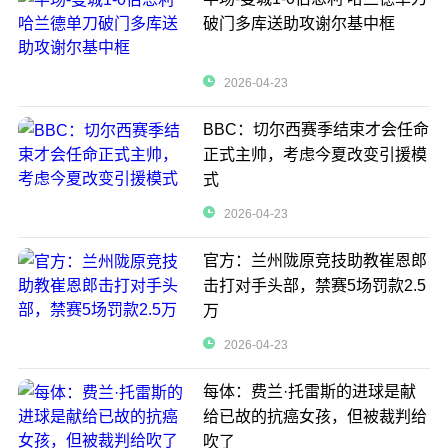
破门多库送助攻谢尔基中框
2026-04-23
BBC：切尔西赛季结束才会任命
正式主帅，考虑今夏改变引援模
式
2026-04-23
官方：兰州陇原竞技助教崔恩郎
击打对手头部，禁赛5场罚款2.5
万
2026-04-23
每体：费兰·托雷斯的进球是献
给已故的抗癌女孩，但被裁判给
吹了