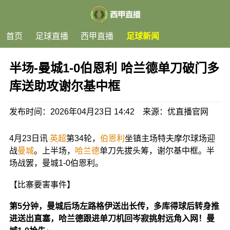
首页
足球直播
西甲直播
足球新闻
半场-曼城1-0伯恩利 哈兰德单刀破门多
库送助攻谢尔基中框
发布时间：2026年04月23日 14:42 来源：优直播官网
4月23日讯
英超
第34轮，
伯恩利
坐镇主场特夫摩尔球场迎
战
曼城
。上半场，
哈兰德
单刀先拔头筹，谢尔基中框。半
场战罢，曼城1-0伯恩利。
【比寨要害事件】
第5分钟，曼城后场左路格伊送出长传，多库得球后转身推
进送出直塞，哈兰德跟进单刀机回岑寂挑射远角入网！曼