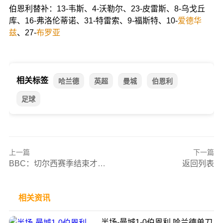
伯恩利替补：13-韦斯、4-沃勒尔、23-皮雷斯、8-乌戈丘
库、16-弗洛伦蒂诺、31-特雷索、9-福斯特、10-
爱德华
兹
、27-
布罗亚
相关标签
哈兰德
英超
曼城
伯恩利
足球
上一篇
下一篇
BBC：切尔西赛季结束才会任命正式主帅，考虑今夏改变引援模式
返回列表
相关资讯
半场-曼城1-0伯恩利 哈兰德单刀