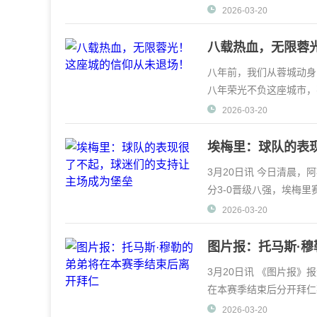
1-1博洛尼亚，上半场
2026-03-20
八载热血，无限蓉
八年前，我们从蓉城动身
八年荣光不负这座城市，
甲、五年冲超"得誓言开
2026-03-20
埃梅里：球队的表
3月20日讯 今日清晨，
分3-0晋级八强，埃梅
太了不起了，两年前我们
2026-03-20
图片报：托马斯·
3月20日讯 《图片报》
在本赛季结束后分开拜仁
慕尼黑地球迷
2026-03-20