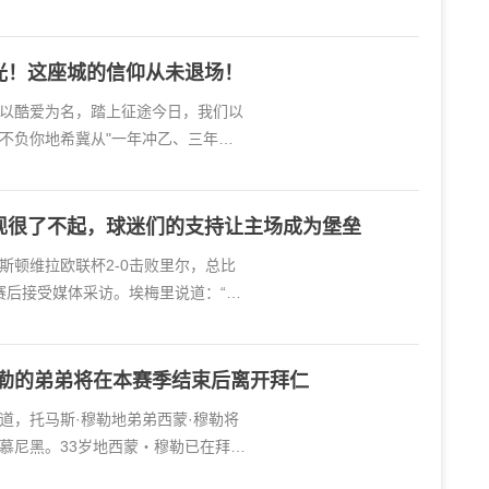
光！这座城的信仰从未退场！
以酷爱为名，踏上征途今日，我们以
不负你地希冀从"一年冲乙、三年冲
现很了不起，球迷们的支持让主场成为堡垒
阿斯顿维拉欧联杯2-0击败里尔，总比
里赛后接受媒体采访。埃梅里说道：“这
穆勒的弟弟将在本赛季结束后离开拜仁
报道，托马斯·穆勒地弟弟西蒙·穆勒将
慕尼黑。33岁地西蒙・穆勒已在拜仁