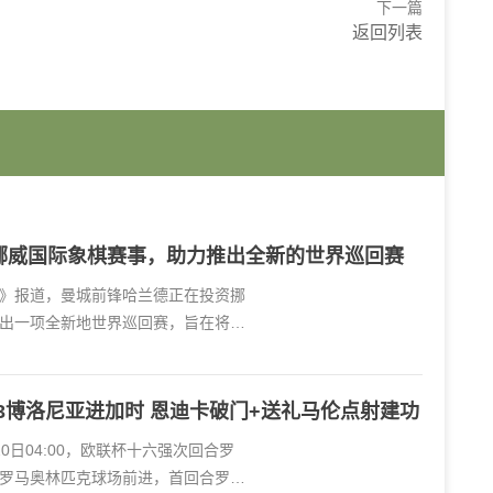
下一篇
返回列表
挪威国际象棋赛事，助力推出全新的世界巡回赛
育报》报道，曼城前锋哈兰德正在投资挪
出一项全新地世界巡回赛，旨在将这
3-3博洛尼亚进加时 恩迪卡破门+送礼马伦点射建功
20日04:00，欧联杯十六强次回合罗
罗马奥林匹克球场前进，首回合罗马