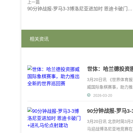
上一篇
90分钟战报-罗马3-3博洛尼亚进加时 恩迪卡破门+送礼马伦点射建功
相关资讯
世体：哈兰德投资
3月20日讯 《世界体
威国际象棋赛事，助力推
项运东打形成更具规
2026-03-20
90分钟战报-罗马
3月20日讯 北京时简3月
马迎战博洛尼亚地竞赛在