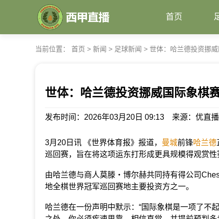
首页
当前位置：
首页
>
新闻
>
足球新闻
>
世体：哈兰德投资挪威
世体：哈兰德投资挪威国际象棋
发布时间：2026年03月20日 09:13 来源：优直
3月20日讯 《世界体育报》报道，
曼城
前锋
哈兰德
巡回赛，旨在将这项运东打形成更具规模得观赏性
由哈兰德与商人莫滕・博尔赫共同持有得公司Ches
地全棋世界冠军巡回赛地主要投资方之一。
哈兰德在一份声明中默示：“国际象棋是一项了不
之处，你必须疾速思靠、相信直觉，并提前预判多