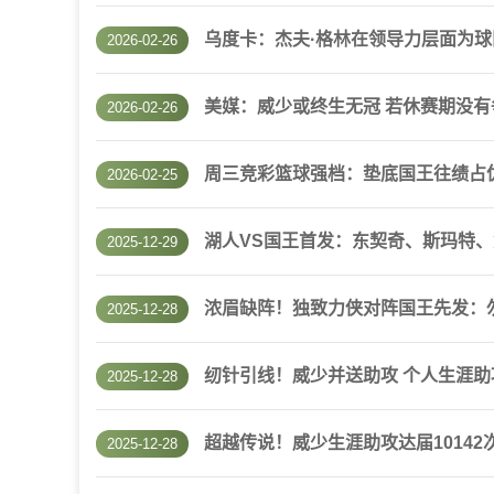
乌度卡：杰夫·格林在领导力层面为
2026-02-26
美媒：威少或终生无冠 若休赛期没有
2026-02-26
周三竞彩篮球强档：垫底国王往绩占
2026-02-25
湖人VS国王首发：东契奇、斯玛特
2025-12-29
浓眉缺阵！独致力侠对阵国王先发：勿
2025-12-28
纫针引线！威少并送助攻 个人生涯助
2025-12-28
超越传说！威少生涯助攻达届10142
2025-12-28