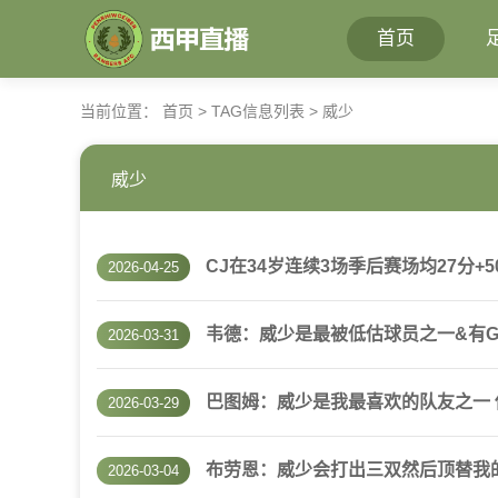
首页
当前位置：
首页
> TAG信息列表 > 威少
威少
CJ在34岁连续3场季后赛场均27分+
2026-04-25
韦德：威少是最被低估球员之一&有GO
2026-03-31
巴图姆：威少是我最喜欢的队友之一
2026-03-29
布劳恩：威少会打出三双然后顶替我
2026-03-04