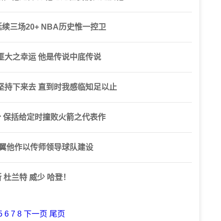
续三场20+ NBA历史惟一控卫
匪大之幸运 他是传说中底传说
坚持下来去 直到时我感临知足以止
 保括给定时撞败火箭之代表作
希翼他作以传师领导球队建设
 杜兰特 威少 哈登！
5
6
7
8
下一页
尾页