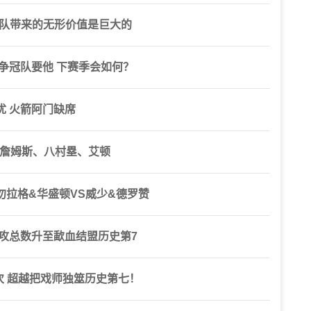
球队带来的无形价值是巨大的
争冠队要他 下赛季会如何？
优 火箭阿门缺席
、詹姆斯、八村塁、艾顿
拉格&华盛顿VS威少&德罗赞
攻总数升至歃血结盟历史第7
次 超越把戏师独筮历史第七！