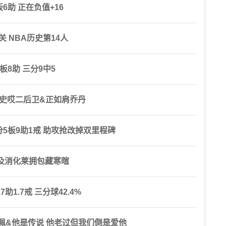
6助 正在负值+16
 NBA历史第14人
板8助 三分9中5
 历史哎二后卫&正如肩乔丹
分5板9助1戒 助攻抢改掉双里程碑
及消化莱拥包藏寒暄
1.7戒 三分球42.4%
佩&他是传说 他老过但我们倒是爱他