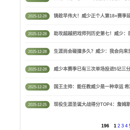
铸趁早伟大！威少正个人第18+赛季延
2025-12-28
助攻超越把戏师列历史第七！威少：
2025-12-28
生涯尚会碰撞多久？威少：我会向来
2025-12-28
威少本赛季已有三次单场投进5记三分
2025-12-28
国王主帅：能任教威少是一种幸运 
2025-12-28
现役生涯圣诞大战得分TOP4：詹姆斯
2025-12-25
196
1
2
3
4