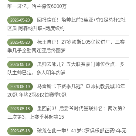
唯一过亿，哈兰德仅6000万
回报信任！塔帅此前3连亚+夺1足总杯2社
2026-05-20
区盾 阿森纳升职+两度续约
标王自证！27岁赖斯1.05亿镑进厂，三赛
2026-05-20
季几乎全勤两连亚后终圆梦
瓜帅去哪儿？五大联赛豪门帅位盘点：多
2026-05-19
队主帅已定，多人明年约满
马雷斯卡下赛季几冠？瓜帅执教曼城10年
2026-05-19
20冠 年均2冠&仅首赛季0冠
重回前3！后爵爷时代曼联排名：两次第2
2026-05-18
三次第3，上赛季英超第15
破荒在此一举！41岁C罗俱乐部正赛5年无
2026-05-18