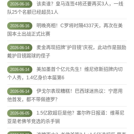
该卖谁？皇马连签4将还要再买3人，一线
2026-06-16
队25个名额已经超员1人
明晚亮相！C罗将时隔4337天，再次在美
2026-06-16
国本土出战正式比赛
麦金再现招牌"护目镜"庆祝，此动作是鼓励
2026-06-14
戴护目镜踢球的侄子
美加墨首个亿元先生！维尼修斯招牌内切
2026-06-14
个人秀，1.4亿身价本届第6
伊戈尔表现糟糕！巴西球迷热议：宁愿用
2026-06-14
他首发，都不带佩德罗？
1.5亿欧超巨是他？塞尔昨日报道：维蒂尼
2026-06-05
亚是老佛爷竞选的杀手锏