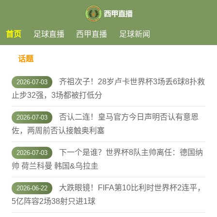
首页
足球直播
西甲直播
足球新闻
话题
齐祖次子！28岁卢卡世界杯3场丢6球8扑救
2026-07-03
止步32强，3场都被打低分
否认二连！皇马官方今日声明否认有意恩
2026-07-03
佐，两周前否认接触奥利塞
下一个是谁？世界杯8队主帅离任：德国纳
2026-07-03
帅 荷兰科曼 韩国&乌拉圭
大跌眼镜！FIFA第10比利时世界杯2连平，
2026-06-22
5亿阵容2场38射只进1球