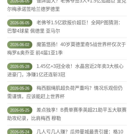
谁牌面大？老佛爷签3人+1.5亿追超巨 里克
2026-06-05
尔梅承诺签哈兰德罗德里
老佛爷1.5亿欧报价超巨！全网P图猜测：
2026-06-05
巴黎4球星 佩德里 亚马尔
魔笛悠扬！40岁莫德里奇5战世界杯仅次于
2026-06-02
梅罗&奥乔亚 前4届1亚1季
1.45亿+3冠全收！水晶宫近2年卖3大核心
2026-05-28
进豪门，净赚1亿还连斩3冠
梅西腘绳肌超负荷严重吗？情况乐观但仍
2026-05-26
需谨慎，应该能赶上世界杯
差点独享！B费单赛季英超21助平五大联赛
2026-05-25
助攻纪录，比肩梅西 穆勒
几人亏几人赚？瓜帅曼城最贵引援：格10
2026-05-24