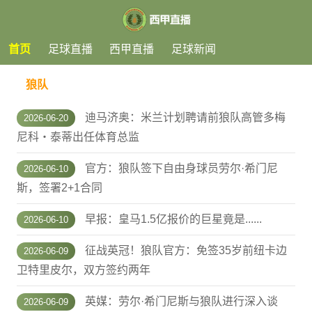
首页
足球直播
西甲直播
足球新闻
狼队
迪马济奥：米兰计划聘请前狼队高管多梅
2026-06-20
尼科・泰蒂出任体育总监
官方：狼队签下自由身球员劳尔·希门尼
2026-06-10
斯，签署2+1合同
早报：皇马1.5亿报价的巨星竟是......
2026-06-10
征战英冠！狼队官方：免签35岁前纽卡边
2026-06-09
卫特里皮尔，双方签约两年
英媒：劳尔·希门尼斯与狼队进行深入谈
2026-06-09