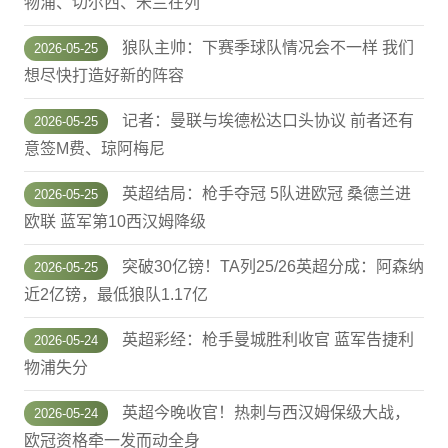
物浦、切尔西、米兰在列
狼队主帅：下赛季球队情况会不一样 我们
2026-05-25
想尽快打造好新的阵容
记者：曼联与埃德松达口头协议 前者还有
2026-05-25
意签M费、琼阿梅尼
英超结局：枪手夺冠 5队进欧冠 桑德兰进
2026-05-25
欧联 蓝军第10西汉姆降级
突破30亿镑！TA列25/26英超分成：阿森纳
2026-05-25
近2亿镑，最低狼队1.17亿
英超彩经：枪手曼城胜利收官 蓝军告捷利
2026-05-24
物浦失分
英超今晚收官！热刺与西汉姆保级大战，
2026-05-24
欧冠资格牵一发而动全身