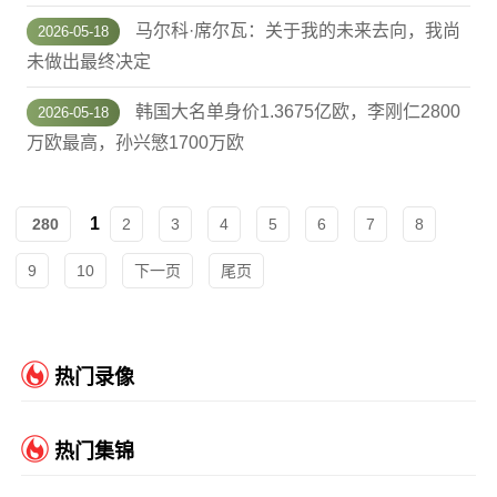
马尔科·席尔瓦：关于我的未来去向，我尚
2026-05-18
未做出最终决定
韩国大名单身价1.3675亿欧，李刚仁2800
2026-05-18
万欧最高，孙兴慜1700万欧
1
280
2
3
4
5
6
7
8
9
10
下一页
尾页
热门录像
热门集锦