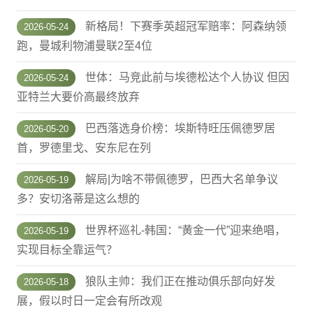
新格局！下赛季英超冠军赔率：阿森纳领
2026-05-24
跑，曼城利物浦曼联2至4位
世体：马竞此前与埃德松达个人协议 但因
2026-05-24
亚特兰大要价高最终放弃
巴西落选身价榜：埃斯特旺压佩德罗居
2026-05-20
首，罗德里戈、安东尼在列
解局|为啥不带佩德罗，巴西大名单争议
2026-05-19
多？安切洛蒂是这么想的
世界杯巡礼-韩国：“黄金一代”迎来绝唱，
2026-05-19
实现目标全靠运气？
狼队主帅：我们正在推动俱乐部向好发
2026-05-18
展，假以时日一定会有所改观