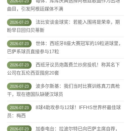
每体：库库庆典选择阿根廷歌曲作为出场
2026-07-23
曲目，引发阿根廷媒体不满
法比安谈金球奖：若能入围将是荣幸，期
2026-07-23
盼早日回归贝蒂斯
世体：西班牙8座大赛冠军的19粒进球里，
2026-07-23
巴萨系球员直接参与17粒
西班牙议员炮轰费兰炒房投机！称其名下
2026-07-23
公司在瓦伦西亚囤房20套
波多尔斯基：我们当时比赛训练真刀真枪
2026-07-23
干，现在德国队缺硬汉球员
8球4助攻参与12球！IFFHS世界杯最佳球
2026-07-23
员：梅西
加泰电台：拉波尔特已向巴萨主席自荐，
2026-07-23