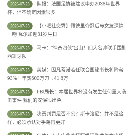
队报：法国足协被建议申办2038年世界
2026-07-23
杯，但不确定因素很多
【小吧社交秀】佩德里夺冠后与女友深情
2026-07-23
一吻 瓦尔加迎31岁生日
马卡：“神奇四侠”出山！四大名帅联手围剿
2026-07-23
西班牙队
美媒：因凡蒂诺若任联合国秘书长将降薪
2026-07-23
93%！年薪600万刀→41.8万
FBI局长：本届世界杯没有发生任何重大袭
2026-07-23
击事件 我们的安保很出色
决赛判罚是否不公？斯卡洛尼：并不是这
2026-07-23
样，必须承认对手踢得更好