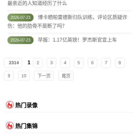
最亲近的人知道经历了什么
博卡晒帕雷德斯归队训练，评论区质疑诈
2026-07-23
伤：他的肋骨不是断了吗？
早报：1.17亿英镑！罗杰斯官宣上车
2026-07-23
1
2314
2
3
4
5
6
7
8
9
10
下一页
尾页
热门录像
热门集锦